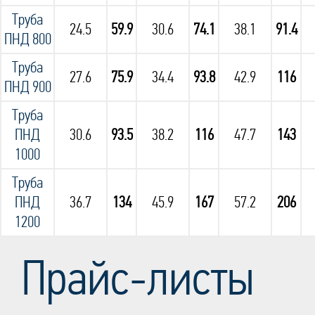
Труба
24.5
59.9
30.6
74.1
38.1
91.4
ПНД 800
Труба
27.6
75.9
34.4
93.8
42.9
116
ПНД 900
Труба
ПНД
30.6
93.5
38.2
116
47.7
143
1000
Труба
ПНД
36.7
134
45.9
167
57.2
206
1200
Прайс-листы