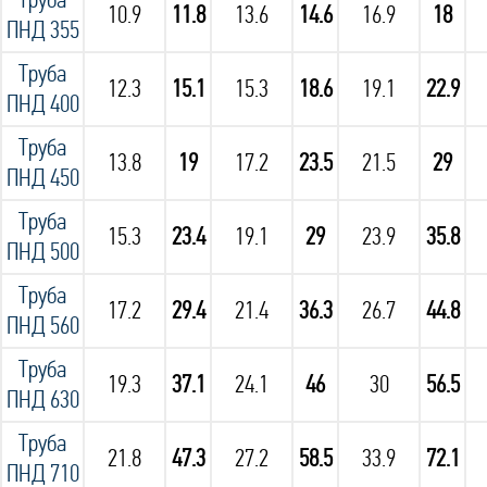
Труба
10.9
11.8
13.6
14.6
16.9
18
ПНД 355
Труба
12.3
15.1
15.3
18.6
19.1
22.9
ПНД 400
Труба
13.8
19
17.2
23.5
21.5
29
ПНД 450
Труба
15.3
23.4
19.1
29
23.9
35.8
ПНД 500
Труба
17.2
29.4
21.4
36.3
26.7
44.8
ПНД 560
Труба
19.3
37.1
24.1
46
30
56.5
ПНД 630
Труба
21.8
47.3
27.2
58.5
33.9
72.1
ПНД 710