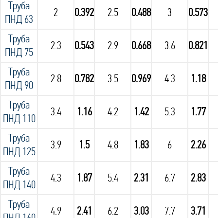
Труба
2
0.392
2.5
0.488
3
0.573
ПНД 63
Труба
2.3
0.543
2.9
0.668
3.6
0.821
ПНД 75
Труба
2.8
0.782
3.5
0.969
4.3
1.18
ПНД 90
Труба
3.4
1.16
4.2
1.42
5.3
1.77
ПНД 110
Труба
3.9
1.5
4.8
1.83
6
2.26
ПНД 125
Труба
4.3
1.87
5.4
2.31
6.7
2.83
ПНД 140
Труба
4.9
2.41
6.2
3.03
7.7
3.71